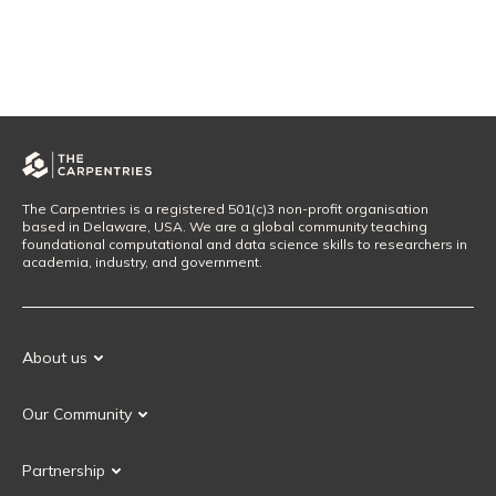
The Carpentries is a registered 501(c)3 non-profit organisation
based in Delaware, USA. We are a global community teaching
foundational computational and data science skills to researchers in
academia, industry, and government.
About us
Our Mission
Our Community
Our History
Our Volunteers
Our Values
Partnership
Our Governance