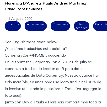
Florencia D'Andrea
Paula Andrea Martinez
David Pérez-Suárez
·
4 August, 2020
Lessons
Infrastructure
Community
Latin
Carpent
America
See English translation below.
¿Y tú cómo traducirías esta palabra?
CarpentryCon@HOME traduciendo
En la sprint the CarpentryCon el 20-21 de Julio se
comenzó a traducir la leccion de
R para datos
geoespaciales
de
Data Carpentry
. Nuestro avance ha
sido increíble, en unas horas se logró traducir el 80% de
la lección utilizando la plataforma
Transifex
. (agregar la
foto aquí).
Junto con David, Paula y Florencia compartimos toda la